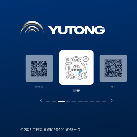
信公众号
视频号
快手
抖音
© 2026 宇通集团
豫ICP备19016967号-3