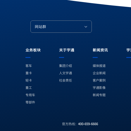
网站群
业务板块
关于宇通
新闻资讯
宇
客车
集团介绍
媒体报道
重卡
人文宇通
企业新闻
轻卡
社会责任
客户案例
B站
小红书
微博
微视
重工
宇通影像
专用车
新闻专题
零部件
官方热线：
400-659-6666