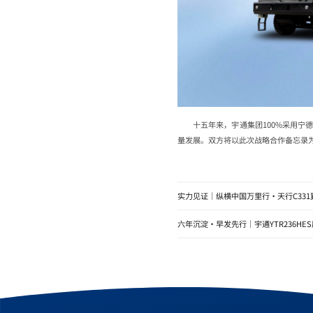
十五年来，宇通集团100%采用
量发展。双方将以此次战略合作备忘录
实力见证｜纵横中国万里行·天行C33
六年沉淀・早发先行｜宇通YTR236H