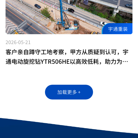
宇通重装
2026-05-21
客户亲自蹲守工地考察，甲方从质疑到认可，宇
通电动旋挖钻YTR506HE以高效低耗，助力为高
速基建施工!
加载更多 +