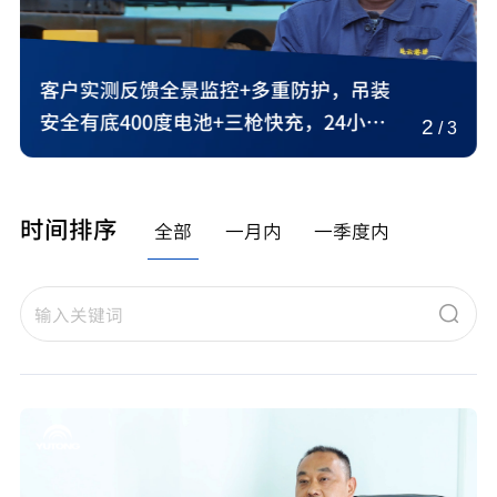
湖南增程车主故事:告别补能困扰，打破
效率瓶颈，宇通T400RE助力水泥中长途
3
/
3
运输，实现成本与效率兼得
时间排序
全部
一月内
一季度内