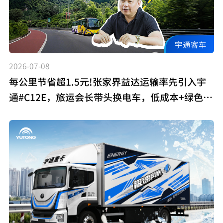
宇通客车
2026-07-08
每公里节省超1.5元!张家界益达运输率先引入宇
通#C12E，旅运会长带头换电车，低成本+绿色出
行双在线