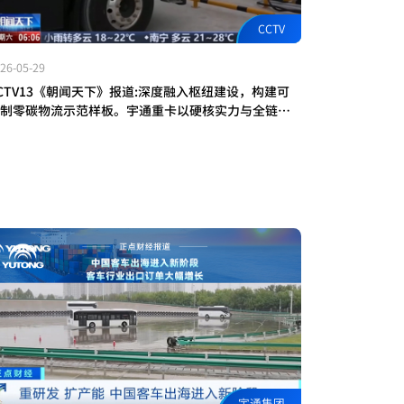
CCTV
26-05-29
CTV13《朝闻天下》报道:深度融入枢纽建设，构建可
制零碳物流示范样板。宇通重卡以硬核实力与全链路
套方案，加速货运行业低碳转型向深向实，擎动中国
碳物流新格局
宇通集团