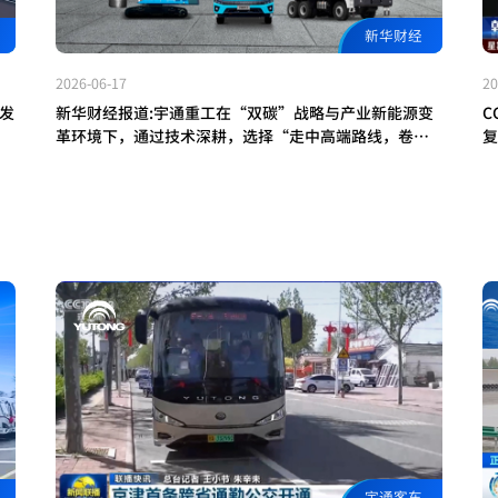
新华财经
2026-06-17
20
出发
新华财经报道:宇通重工在“双碳”战略与产业新能源变
C
，
革环境下，通过技术深耕，选择“走中高端路线，卷价
复
链
值不卷价格”，让技术创新成为企业穿越周期的根本力
配
量!
零
宇通客车