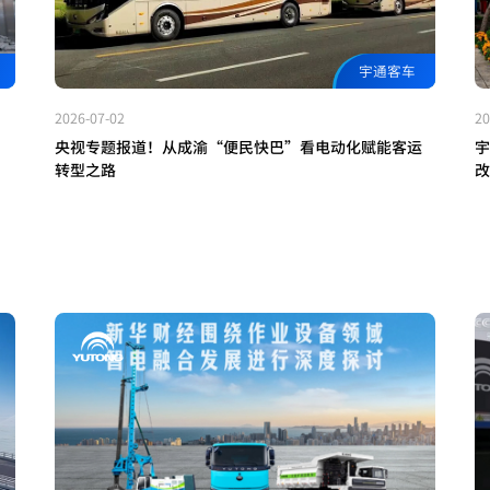
宇通客车
2026-07-02
20
央视专题报道！从成渝“便民快巴”看电动化赋能客运
宇
转型之路
改