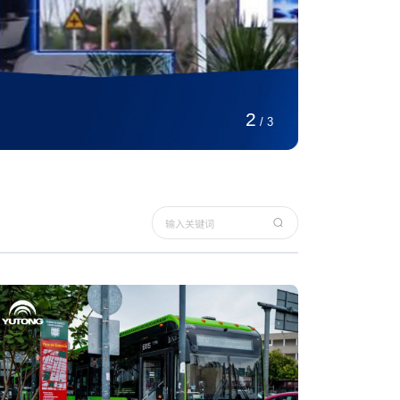
这
2
/
3