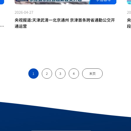
2026-04-27
20
央视报道:天津武清一北京通州 京津首条跨省通勤公交开
央
场青
通运营
段
力
1
2
3
4
末页