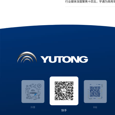
行业媒体深度聚焦十四五，宇通为商用
视频号
抖音
B站
快手