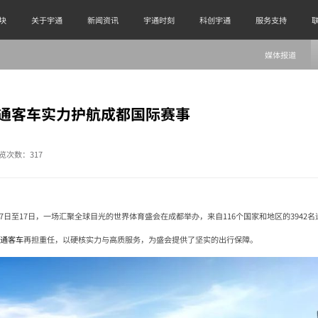
块
关于宇通
新闻资讯
宇通时刻
科创宇通
服务支持
媒体报道
通客车实力护航成都国际赛事
览次数：
317
7日至17日，一场汇聚全球目光的世界体育盛会在成都举办，来自116个国家和地区的3942
宇通客车
再担重任，以硬核实力与高质服务，为盛会提供了坚实的出行保障。