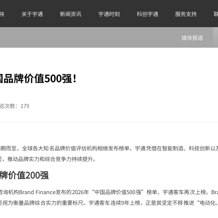
块
关于宇通
新闻资讯
宇通时刻
科创宇通
服务支持
媒体报道
品牌价值500强！
览次数：
179
”如期而至，全球各大知名品牌价值评估机构相继发布榜单，宇通凭借在智能制造、科技创新以
可，推动品牌实力和综合竞争力持续提升。
牌价值200强
构Brand Finance发布的2026年“中国品牌价值500强”榜单，宇通客车再次上榜。Bra
泛视为衡量品牌综合实力的重要标尺。宇通客车连续9年上榜，正是其坚定不移推进“电动化