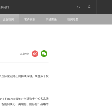
EN
联系我们
企业新闻
客户案例
宇通影像
新闻专题
分享到：
及国际化战略上的持续深耕，荣登多个权
nd Finance每年对全球数千个知名品牌
、智能网联化、高端化、国际化”战略的